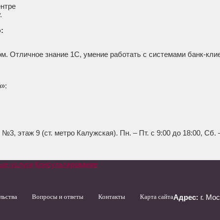
ентре
.
:
м. Отличное знание 1С, умение работать с системами банк-клие
»:
№3, этаж 9 (ст. метро Калужская). Пн. – Пт. с 9:00 до 18:00, Сб.
ые услуги
Консультирование
льства
Вопросы и ответы
Контакты
Карта сайта
Адрес:
г. Мо