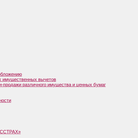
ообложению
ых имущественных вычетов
и-продажи различного имущества и ценных бумаг
ности
ГОССТРАХ»