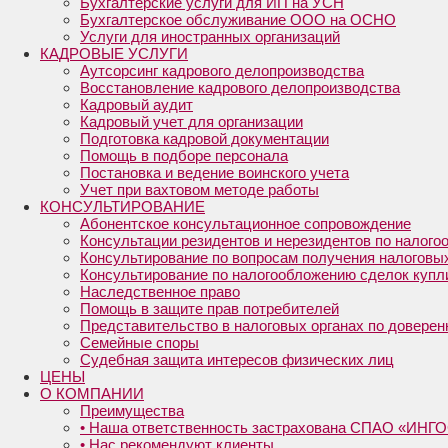
Бухгалтерские услуги для ИП на УСН
Бухгалтерское обслуживание ООО на ОСНО
Услуги для иностранных организаций
КАДРОВЫЕ УСЛУГИ
Аутсорсинг кадрового делопроизводства
Восстановление кадрового делопроизводства
Кадровый аудит
Кадровый учет для организации
Подготовка кадровой документации
Помощь в подборе персонала
Постановка и ведение воинского учета
Учет при вахтовом методе работы
КОНСУЛЬТИРОВАНИЕ
Абонентское консультационное сопровождение
Консультации резидентов и нерезидентов по налог
Консультирование по вопросам получения налогов
Консультирование по налогообложению сделок купл
Наследственное право
Помощь в защите прав потребителей
Представительство в налоговых органах по доверен
Семейные споры
Судебная защита интересов физических лиц
ЦЕНЫ
О КОМПАНИИ
Преимущества
• Наша ответственность застрахована СПАО «ИН
• Нас рекомендуют клиенты