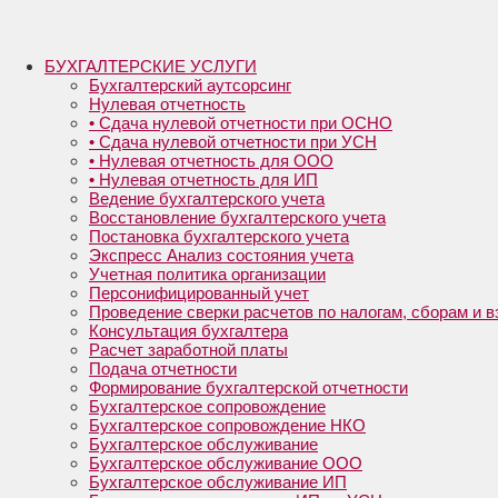
БУХГАЛТЕРСКИЕ УСЛУГИ
Бухгалтерский аутсорсинг
Нулевая отчетность
• Сдача нулевой отчетности при ОСНО
• Сдача нулевой отчетности при УСН
• Нулевая отчетность для ООО
• Нулевая отчетность для ИП
Ведение бухгалтерского учета
Восстановление бухгалтерского учета
Постановка бухгалтерского учета
Экспресс Анализ состояния учета
Учетная политика организации
Персонифицированный учет
Проведение сверки расчетов по налогам, сборам и 
Консультация бухгалтера
Расчет заработной платы
Подача отчетности
Формирование бухгалтерской отчетности
Бухгалтерское сопровождение
Бухгалтерское сопровождение НКО
Бухгалтерское обслуживание
Бухгалтерское обслуживание ООО
Бухгалтерское обслуживание ИП