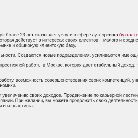
» более 23 лет оказывает услуги в сфере аутсорсинга
бухгалте
торая действует в интересах своих клиентов – малого и средн
ынке и обширную клиентскую базу.
ельности. Создаются новые подразделения, усиливаются имеющ
 престижной работы в Москве, которая дает стабильный доход
аботу, возможность совершенствования своих компетенций, ун
номики.
и увеличению своих доходов. Продвижение по карьерной лестни
мпании. При желании, вы можете продолжить свою деятельность 
 и консалтинга.