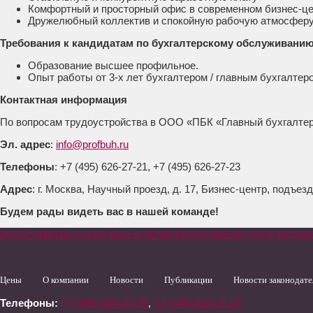
Комфортный и просторный офис в современном бизнес-ц
Дружелюбный коллектив и спокойную рабочую атмосферу
Требования к кандидатам по бухгалтерскому обслуживанию
Образование высшее профильное.
Опыт работы от 3-х лет бухгалтером / главным бухгалтеро
Контактная информация
По вопросам трудоустройства в ООО «ПБК «Главный бухгалтер
Эл. адрес
:
info@profbuh.ru
Телефоны
: +7 (495) 626-27-21, +7 (495) 626-27-23
Адрес
: г. Москва, Научный проезд, д. 17, Бизнес-центр, подъезд 
Будем рады видеть вас в нашей команде!
Бухгалтерские услуги
Калькулятор бухгалтерских услуг
Кадров
Цены
О компании
Новости
Публикации
Новости законодате
Телефоны:
+7 (495) 626-27-21
,
+7 (495) 626-27-23