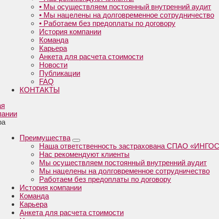
• Мы осуществляем постоянный внутренний аудит
• Мы нацелены на долговременное сотрудничество
• Работаем без предоплаты по договору
История компании
Команда
Карьера
Анкета для расчета стоимости
Новости
Публикации
FAQ
КОНТАКТЫ
ая
пании
ра
Преимущества
Наша ответственность застрахована СПАО «ИНГО
Нас рекомендуют клиенты
Мы осуществляем постоянный внутренний аудит
Мы нацелены на долговременное сотрудничество
Работаем без предоплаты по договору
История компании
Команда
Карьера
Анкета для расчета стоимости