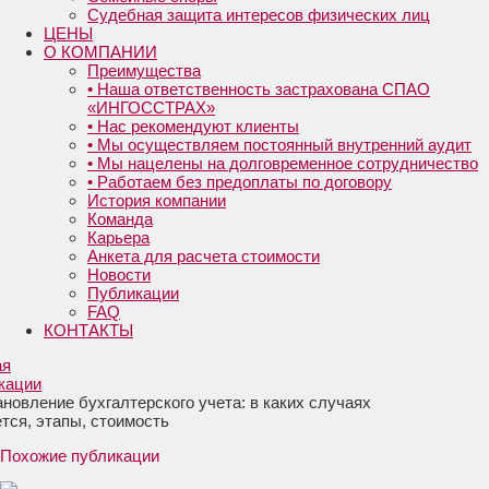
Судебная защита интересов физических лиц
ЦЕНЫ
О КОМПАНИИ
Преимущества
• Наша ответственность застрахована СПАО
«ИНГОССТРАХ»
• Нас рекомендуют клиенты
• Мы осуществляем постоянный внутренний аудит
• Мы нацелены на долговременное сотрудничество
• Работаем без предоплаты по договору
История компании
Команда
Карьера
Анкета для расчета стоимости
Новости
Публикации
FAQ
КОНТАКТЫ
ая
кации
новление бухгалтерского учета: в каких случаях
тся, этапы, стоимость
Похожие публикации