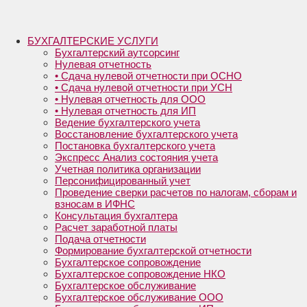
БУХГАЛТЕРСКИЕ УСЛУГИ
Бухгалтерский аутсорсинг
Нулевая отчетность
• Сдача нулевой отчетности при ОСНО
• Сдача нулевой отчетности при УСН
• Нулевая отчетность для ООО
• Нулевая отчетность для ИП
Ведение бухгалтерского учета
Восстановление бухгалтерского учета
Постановка бухгалтерского учета
Экспресс Анализ состояния учета
Учетная политика организации
Персонифицированный учет
Проведение сверки расчетов по налогам, сборам и
взносам в ИФНС
Консультация бухгалтера
Расчет заработной платы
Подача отчетности
Формирование бухгалтерской отчетности
Бухгалтерское сопровождение
Бухгалтерское сопровождение НКО
Бухгалтерское обслуживание
Бухгалтерское обслуживание ООО