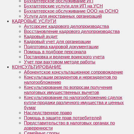
Бухгалтерское обслуживание ИП
Бухгалтерские услуги для ИП на УСН
Бухгалтерское обслуживание ООО на ОСНО
Услуги для иностранных организаций
КАДРОВЫЕ УСЛУГИ
Аутсорсинг кадрового делопроизводства
Восстановление кадрового делопроизводства
Кадровый аудит
Кадровый учет для организации
Подготовка кадровой документации
Помощь в подборе персонала
Постановка и ведение воинского учета
Учет при вахтовом методе работы
КОНСУЛЬТИРОВАНИЕ
Абонентское консультационное сопровождение
Консультации резидентов и нерезидентов по
налогообложению
Консультирование по вопросам получения
налоговых имущественных вычетов
Консультирование по налогообложению сделок
купли-продажи различного имущества и ценных
бумаг
Наследственное право
Помощь в защите прав потребителей
Представительство в налоговых органах по
доверенности
Семейные споры